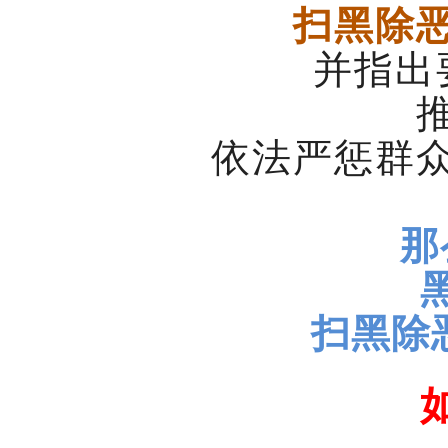
扫黑除
并指出
依法严惩群
那
扫黑除