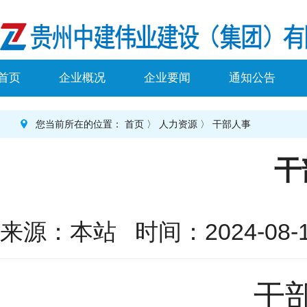
首页
企业概况
企业要闻
通知公告
您当前所在的位置：
首页
〉
人力资源
〉
干部人事
干
来源：本站 时间：2024-08-14
干