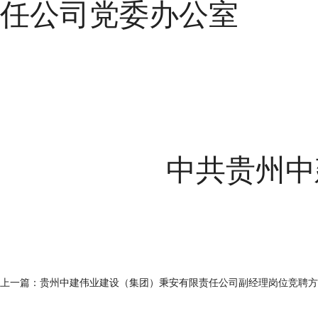
任公司党委办公室
中共贵州中
上一篇：
贵州中建伟业建设（集团）秉安有限责任公司副经理岗位竞聘方