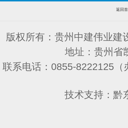
返回首
版权所有：贵州中建伟业建
地址：贵州省凯
联系电话：0855-822212
技术支持：
黔