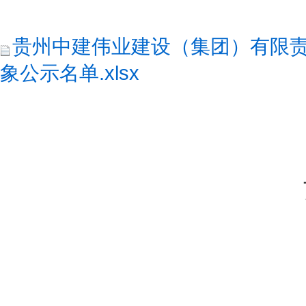
贵州中建伟业建设（集团）有限
象公示名单.xlsx