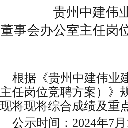
贵州中建伟
董事会办公室主任
岗
根据《贵州中建伟业
主任岗位竞聘方案）
》
现将
现将
综合成绩及重
公示时间：
2024年7