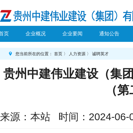
首页
企业概况
企业要闻
通知公告
您当前所在的位置：
首页
〉
人力资源
〉
诚聘英才
贵州中建伟业建设（集团
（第
来源：本站 时间：2024-06-04