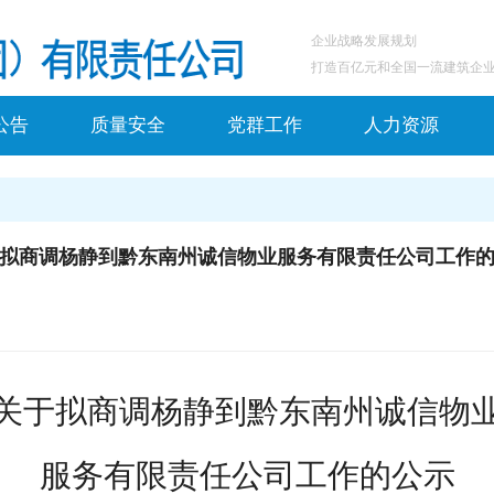
企业战略发展规划
打造百亿元和全国一流建筑企
公告
质量安全
党群工作
人力资源
拟商调杨静到黔东南州诚信物业服务有限责任公司工作
关于拟商调杨静到黔东南州诚信物
服务有限责任公司工作的公示