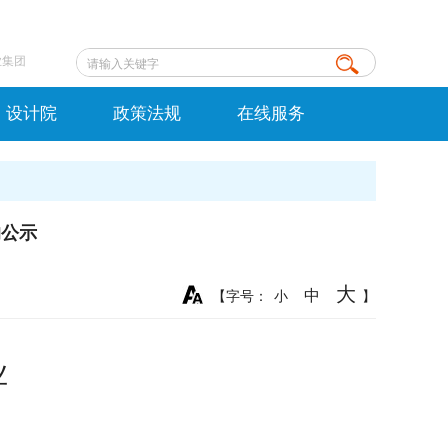
业集团
设计院
政策法规
在线服务
的公示
大
中
【字号：
小
】
业