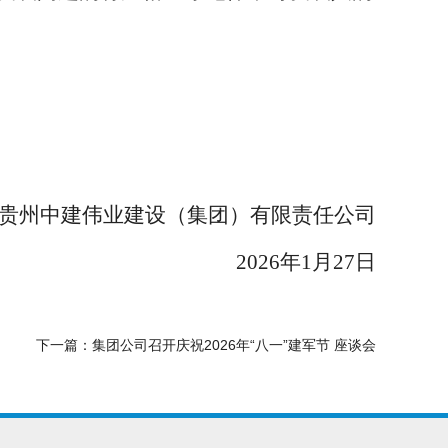
贵州中建伟业建设
（集团）
有限责任公司
202
6
年
1
月
27
日
下一篇：
集团公司召开庆祝2026年“八一”建军节 座谈会