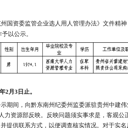
范州国资委监管企业选人用人管理办法》文件精神
作予以公示。
26年2月3日止。
公示期间，向黔东南州纪委州监委派驻贵州中建伟
司人力资源部反映。反映问题须实事求是，客观公
，并提供联系方式，以便调查核实情况。对于实名