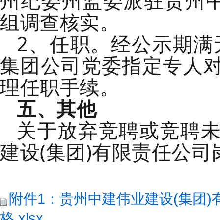
州纪委州监委派驻贵州中
组调查核实。
2、任职。经公示期满
集团公司党委指定专人
理任职手续。
五、其他
关于放弃竞聘或竞聘
建设(集团)有限责任公
附件1：贵州中建伟业建设(集团
格.xlsx