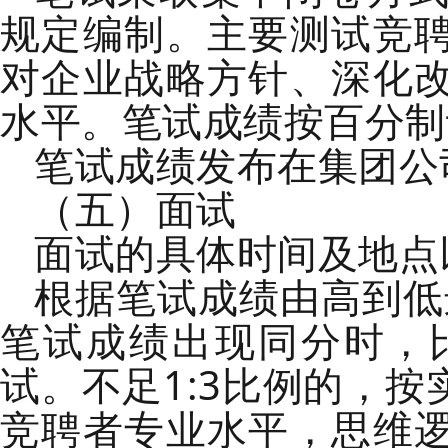
规定编制。主要测试竞
对企业战略方针、深化
水平。笔试成绩按百分制
笔试成绩发布在集团公
（五）面试
面试的具体时间及地点
根据笔试成绩由高到低
笔试成绩出现同分时，
试。不足1:3比例的，
竞聘者专业水平，思维