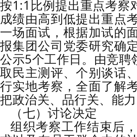
按1:1比例提出重点考
成绩由高到低提出重点
一场面试，根据加试的
报集团公司党委研究确
公示5个工作日。由竞聘
取民主测评、个别谈话
行实地考察，全面了解
把政治关、品行关、能力
（七）讨论决定
组织考察工作结束后