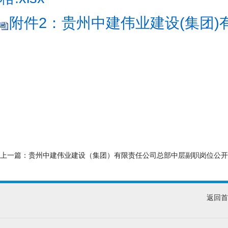
附件2：贵州中建伟业建设(集团)
贵州中
上一篇：
贵州中建伟业建设（集团）有限责任公司总部中层副职岗位公开
返回首