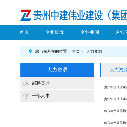
首页
企业概况
企业要闻
通知
您当前所在的位置：
首页
〉
人力资源
人力资源
人力资
诚聘英才
贵州中建伟业建
干部人事
贵州中建伟业建
黔东南州诚信物
黔东南州诚信物