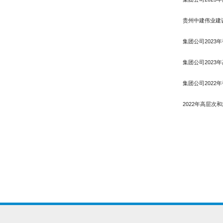
贵州中建伟业建设
集团公司2023
集团公司202
集团公司2022
2022年高层次