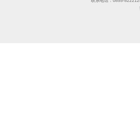
联系电话：0855-8222