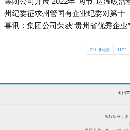
集团公司开展 2022年“两节”送温暖活
州纪委征求州管国有企业纪委对第十
喜讯：集团公司荣获“贵州省优秀企业”
217 条记录
11/11
返回首
版权所有：